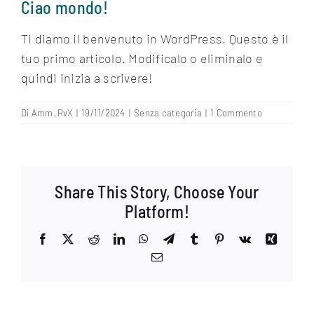
Ciao mondo!
Ti diamo il benvenuto in WordPress. Questo è il
tuo primo articolo. Modificalo o eliminalo e
quindi inizia a scrivere!
Di
Amm_RvX
|
19/11/2024
|
Senza categoria
|
1 Commento
Share This Story, Choose Your
Platform!
Facebook
X
Reddit
LinkedIn
WhatsApp
Telegram
Tumblr
Pinterest
Vk
Xing
Email