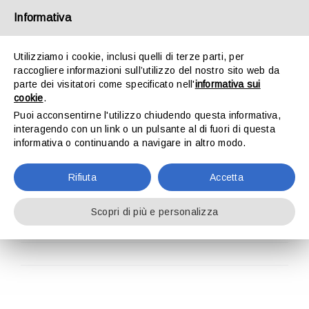
Salta
Facebook
X
Instagram
Pinterest
Informativa
al
contenuto
Utilizziamo i cookie, inclusi quelli di terze parti, per
raccogliere informazioni sull’utilizzo del nostro sito web da
parte dei visitatori come specificato nell'
informativa sui
cookie
.
Puoi acconsentirne l'utilizzo chiudendo questa informativa,
interagendo con un link o un pulsante al di fuori di questa
informativa o continuando a navigare in altro modo.
Vai a...
Rifiuta
Accetta
Scopri di più e personalizza